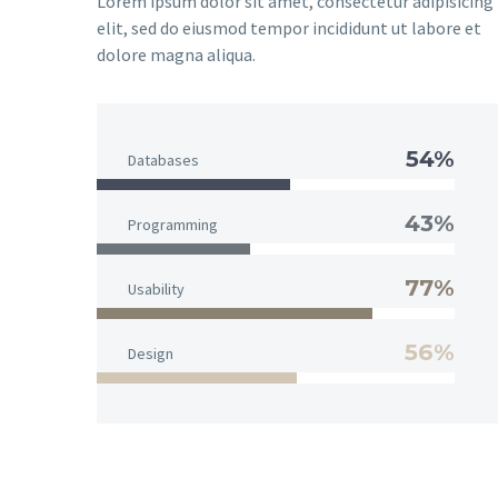
Lorem ipsum dolor sit amet, consectetur adipisicing
elit, sed do eiusmod tempor incididunt ut labore et
dolore magna aliqua.
54%
Databases
43%
Programming
77%
Usability
56%
Design