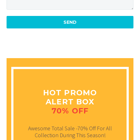
HOT PROMO
ALERT BOX
70% OFF
Awesome Total Sale -70% Off For All
Collection During This Season!