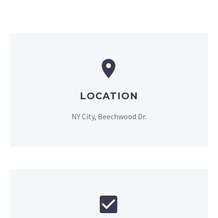


LOCATION
NY City, Beechwood Dr.

