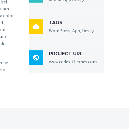
isci
mquam
a dolor
et
TAGS

rat
WordPress, App, Design
sum
di
PROJECT URL

www.codex-themes.com
eque
rem