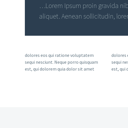
…Lorem Ipsum proin gravida nibh
aliquet. Aenean sollicitudin, lor
dolores eos qui ratione voluptatem
dolores 
sequi nesciunt. Neque porro quisquam
sequi ne
est, qui dolorem quia dolor sit amet
est, qui