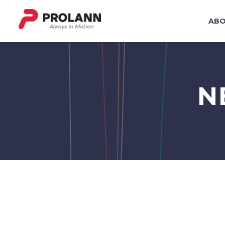
ABO
N