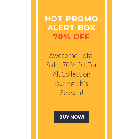
HOT PROMO
ALERT BOX
70% OFF
Awesome Total
Sale -70% Off For
All Collection
During This
Season!
BUY NOW!