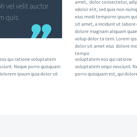
amet, dolor consectetur, adip
 vel velit auctor
vdolor elit, sed quia non nu
em quis
eius modi temporm ipsum qui
sit amet, a incidunt ut labore 
dolore magnam aliquam quae
volup dolor ta tem. Lorem ip
dolor sit amet eius dolore mo
tempo
eos qui ratione voluptatem
voluptatem eos qui ratione
sciunt. Neque porro quisquam
voluptatem sequi nesciunt. N
 dolorem ipsum quia dolor sit
porro quisquam est, qui dolo