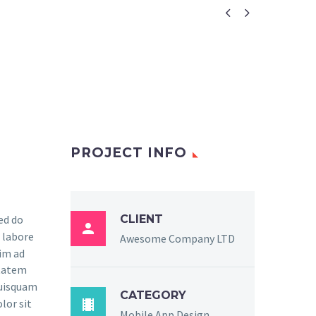


PROJECT INFO
sed do
CLIENT

 labore
Awesome Company LTD
im ad
ptatem
quisquam
CATEGORY

lor sit
Mobile App Design