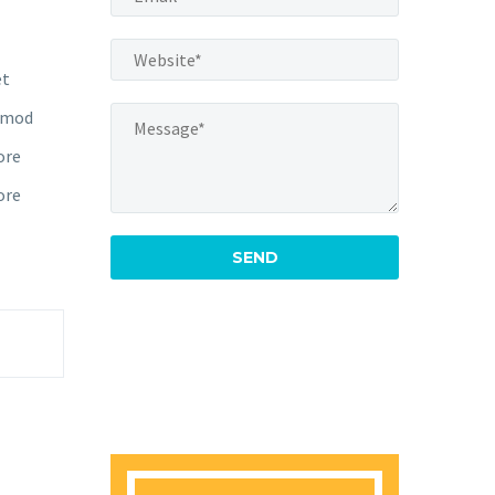
et
usmod
ore
ore