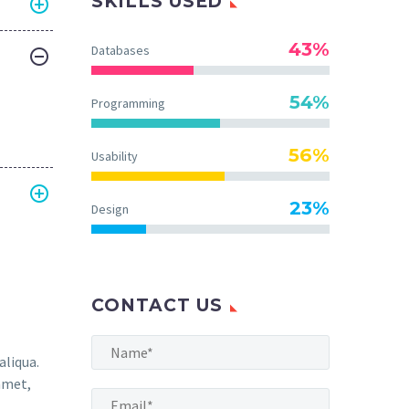
SKILLS USED
43%
Databases
54%
Programming
56%
Usability
23%
Design
CONTACT US
aliqua.
amet,