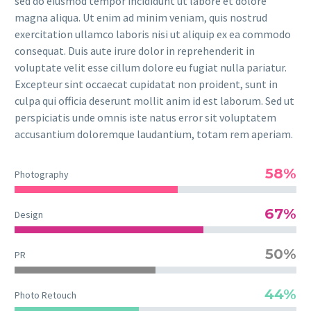
sed do eiusmod tempor incididunt ut labore et dolore
magna aliqua. Ut enim ad minim veniam, quis nostrud
exercitation ullamco laboris nisi ut aliquip ex ea commodo
consequat. Duis aute irure dolor in reprehenderit in
voluptate velit esse cillum dolore eu fugiat nulla pariatur.
Excepteur sint occaecat cupidatat non proident, sunt in
culpa qui officia deserunt mollit anim id est laborum. Sed ut
perspiciatis unde omnis iste natus error sit voluptatem
accusantium doloremque laudantium, totam rem aperiam.
58%
Photography
67%
Design
50%
PR
44%
Photo Retouch