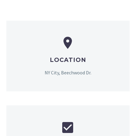


LOCATION
NY City, Beechwood Dr.

