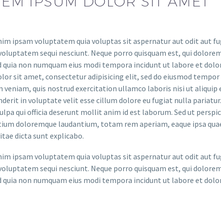
EM IPSUM DOLOR SIT AMET
m ipsam voluptatem quia voluptas sit aspernatur aut odit aut fug
voluptatem sequi nesciunt. Neque porro quisquam est, qui dolorem 
ed quia non numquam eius modi tempora incidunt ut labore et do
lor sit amet, consectetur adipisicing elit, sed do eiusmod tempor
 veniam, quis nostrud exercitation ullamco laboris nisi ut aliquip
derit in voluptate velit esse cillum dolore eu fugiat nulla pariatu
culpa qui officia deserunt mollit anim id est laborum. Sed ut persp
ium doloremque laudantium, totam rem aperiam, eaque ipsa quae ab
itae dicta sunt explicabo.
m ipsam voluptatem quia voluptas sit aspernatur aut odit aut fug
voluptatem sequi nesciunt. Neque porro quisquam est, qui dolorem 
ed quia non numquam eius modi tempora incidunt ut labore et do