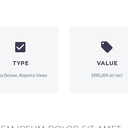




TYPE
VALUE
lla Deluxe, Majestic Views
$995,000 all incl.