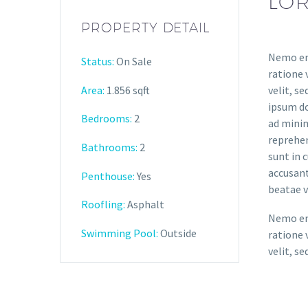
LOR
PROPERTY DETAIL
Nemo eni
Status:
On Sale
ratione 
Area:
1.856 sqft
velit, s
ipsum do
Bedrooms:
2
ad minim
reprehen
Bathrooms
:
2
sunt in 
accusant
Penthouse:
Yes
beatae v
Roofling:
Asphalt
Nemo eni
Swimming Pool:
Outside
ratione 
velit, s