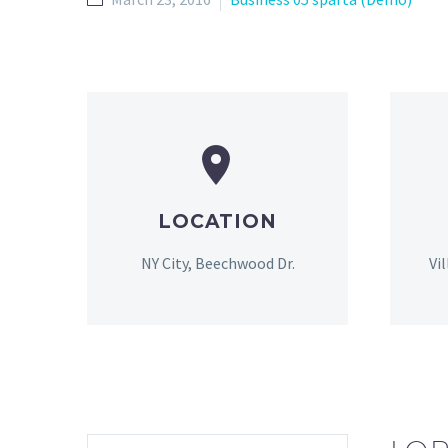


LOCATION
NY City, Beechwood Dr.
Vi