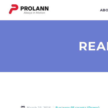
ABO
REA
March 23, 2016
Business 05 sparta (Demo)