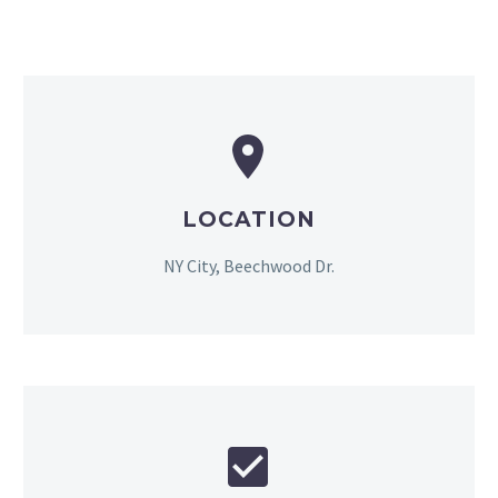


LOCATION
NY City, Beechwood Dr.

