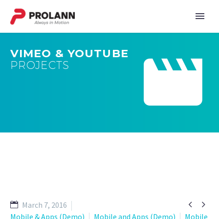
VIMEO & YOUTUBE


PROJECTS


March 7, 2016
Mobile & Apps (Demo)
Mobile and Apps (Demo)
Mobile