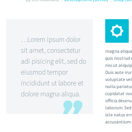


…Lorem ipsum dolor
sit amet, consectetur
magna aliqua
quis nostrud 
adi pisicing elit, sed do
nisi ut aliqu
eiusmod tempor
Duis aute iru
voluptate vel
incididunt ut labore et
nulla pariatu
dolore magna aliqua.
cupidatat non
officia deser
laborum. Sed 
iste natus er
accusantium