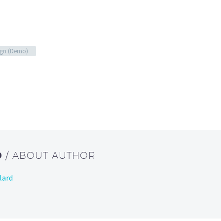
gn (Demo)
D
/ ABOUT AUTHOR
lard