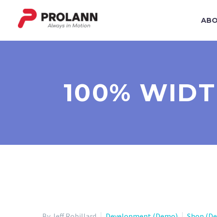
ABO
100% WIDT
By Jeff Robillard
Development (Demo)
Shop (D