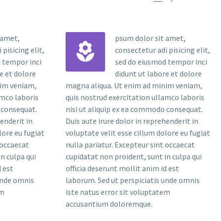
 amet,
psum dolor sit amet,


pisicing elit,
consectetur adi pisicing elit,
 tempor inci
sed do eiusmod tempor inci
e et dolore
didunt ut labore et dolore
nim veniam,
magna aliqua. Ut enim ad minim veniam,
amco laboris
quis nostrud exercitation ullamco laboris
 consequat.
nisi ut aliquip ex ea commodo consequat.
henderit in
Duis aute irure dolor in reprehenderit in
lore eu fugiat
voluptate velit esse cillum dolore eu fugiat
 occaecat
nulla pariatur. Excepteur sint occaecat
n culpa qui
cupidatat non proident, sunt in culpa qui
d est
officia deserunt mollit anim id est
unde omnis
laborum. Sed ut perspiciatis unde omnis
em
iste natus error sit voluptatem
accusantium doloremque.