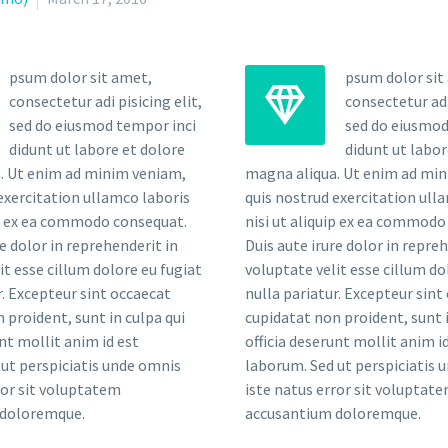
psum dolor sit amet,
psum dolor sit


consectetur adi pisicing elit,
consectetur adi 
sed do eiusmod tempor inci
sed do eiusmod
didunt ut labore et dolore
didunt ut labor
. Ut enim ad minim veniam,
magna aliqua. Ut enim ad mi
exercitation ullamco laboris
quis nostrud exercitation ull
ip ex ea commodo consequat.
nisi ut aliquip ex ea commodo
re dolor in reprehenderit in
Duis aute irure dolor in repre
it esse cillum dolore eu fugiat
voluptate velit esse cillum do
r. Excepteur sint occaecat
nulla pariatur. Excepteur sint
 proident, sunt in culpa qui
cupidatat non proident, sunt i
unt mollit anim id est
officia deserunt mollit anim i
ut perspiciatis unde omnis
laborum. Sed ut perspiciatis 
ror sit voluptatem
iste natus error sit voluptat
 doloremque.
accusantium doloremque.