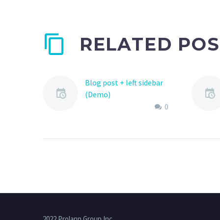
RELATED POS
Blog post + left sidebar
(Demo)
Lorem Ipsum. Proin
0
gravida nibh vel velit
auctor aliquet. Aenean
sollicitudin, lorem quis
bibendum auctor, nisi elit
consequat ipsum, nec
sagittis sem nibh id elit.
2022 Prolann Group Inc.