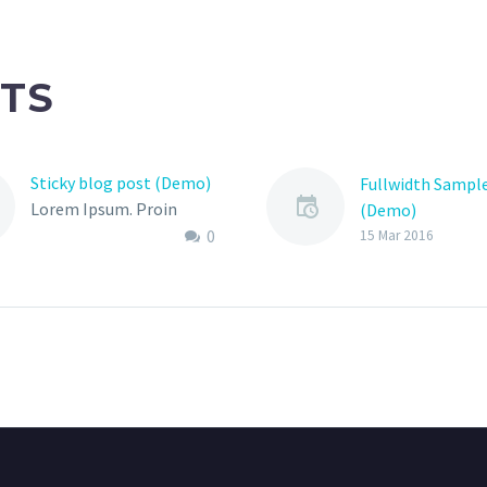
TS
Sticky blog post (Demo)
Fullwidth Sampl
Lorem Ipsum. Proin
(Demo)
gravida nibh vel velit
0
15 Mar 2016
auctor aliquet. Aenean
sollicitudin, lorem quis
bibendum auctor, nisi elit
consequat ipsum, nec
sagittis sem nibh id elit.