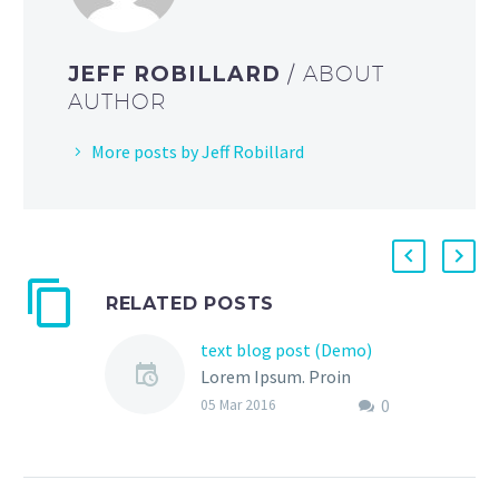
JEFF ROBILLARD
/ ABOUT
AUTHOR
More posts by Jeff Robillard
RELATED POSTS
text blog post (Demo)
Lorem Ipsum. Proin
gravida nibh vel velit
0
05 Mar 2016
auctor aliquet. Aenean
sollicitudin, lorem quis
bibendum auctor, nisi elit