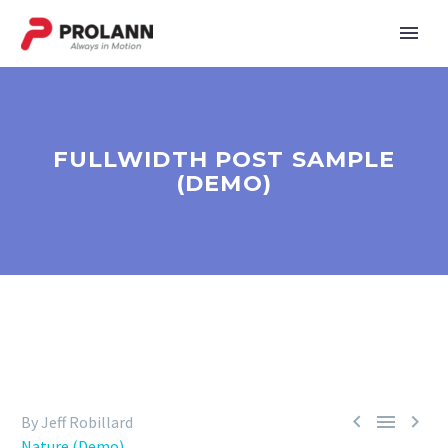
FULLWIDTH POST SAMPLE
(DEMO)



By Jeff Robillard
Nature (Demo)