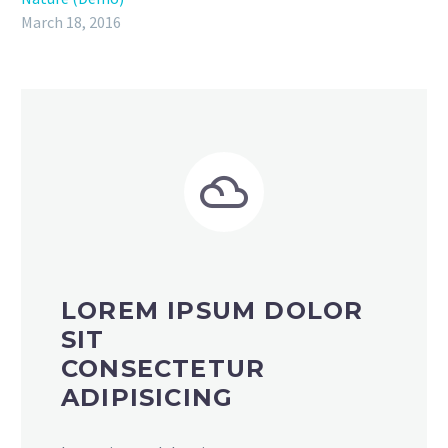
March 18, 2016


LOREM IPSUM DOLOR
SIT
CONSECTETUR
ADIPISICING